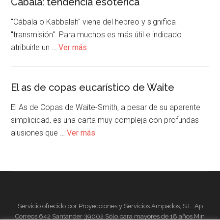
Cábala: tendencia esotérica
"Cábala o Kabbalah" viene del hebreo y significa
"transmisión". Para muchos es más útil e indicado
atribuirle un …
Ver más
El as de copas eucarístico de Waite
El As de Copas de Waite-Smith, a pesar de su aparente
simplicidad, es una carta muy compleja con profundas
alusiones que …
Ver más
Servicio ofrecido por Proyecciones y Servicios Ampados, S.L. Ap
Correos 642 Santander 39002 Sólo para mayores de 18 años Min