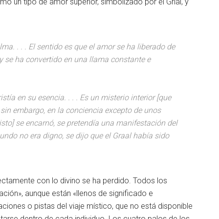
mo un tipo de amor superior, simbolizado por el Grial, y
ma. . . . El sentido es que el amor se ha liberado de
 y se ha convertido en una llama constante e
istía en su esencia. . . . Es un misterio interior [que
ó, sin embargo, en la conciencia excepto de unos
Cristo] se encarnó, se pretendía una manifestación del
mundo no era digno, se dijo que el Graal había sido
ctamente con lo divino se ha perdido. Todos los
lación», aunque están «llenos de significado e
uaciones o pistas del viaje místico, que no está disponible
tarse dentro de cada individuo. Los cuatro palos de los