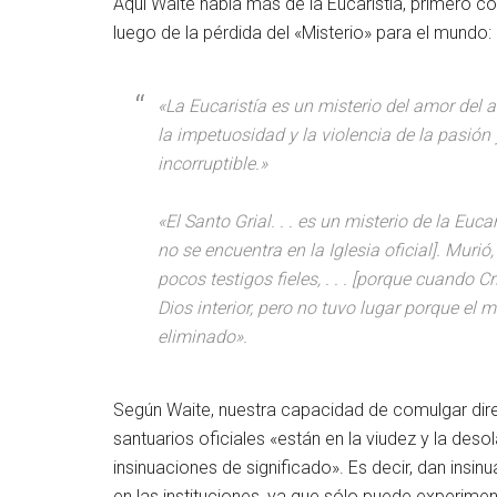
Aquí Waite habla más de la Eucaristía, primero co
luego de la pérdida del «Misterio» para el mundo:
«La Eucaristía es un misterio del amor del al
la impetuosidad y la violencia de la pasión
incorruptible.»
«El Santo Grial. . . es un misterio de la Eucar
no se encuentra en la Iglesia oficial]. Muri
pocos testigos fieles, . . . [porque cuando 
Dios interior, pero no tuvo lugar porque el 
eliminado».
Según Waite, nuestra capacidad de comulgar dire
santuarios oficiales «están en la viudez y la deso
insinuaciones de significado». Es decir, dan insin
en las instituciones, ya que sólo puede experimen