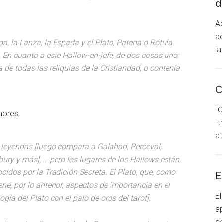
d
Ad
a
pa, la Lanza, la Espada y el Plato, Patena o Rótula:
la
. En cuanto a este Hallow-en-jefe, de dos cosas uno:
 de todas las reliquias de la Cristiandad, o contenía
C
"C
nores,
"
at
s leyendas [luego compara a Galahad, Perceval,
bury y más], … pero los lugares de los Hallows están
idos por la Tradición Secreta. El Plato, que, como
E
ene, por lo anterior, aspectos de importancia en el
E
ía del Plato con el palo de oros del tarot].
a
c