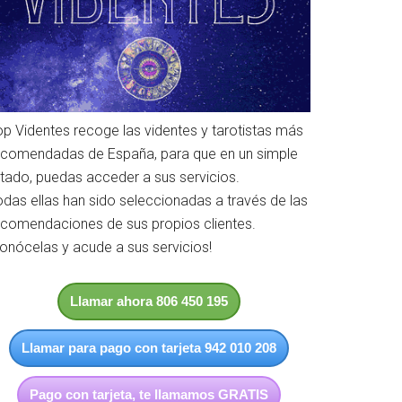
op Videntes recoge las videntes y tarotistas más
ecomendadas de España, para que en un simple
istado, puedas acceder a sus servicios.
odas ellas han sido seleccionadas a través de las
ecomendaciones de sus propios clientes.
Conócelas y acude a sus servicios!
Llamar ahora 806 450 195
Llamar para pago con tarjeta 942 010 208
Pago con tarjeta, te llamamos GRATIS