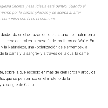
a Iglesia Secreta y esa Iglesia está dentro. Cuando el
í mismo por la contemplación y se acerca al altar
 se comunica con él en el corazón».
y desborda en el corazón del destinatario… el matrimonio
, un tema central en la mayoría de los libros de Waite. En
tu y la Naturaleza, una «polarización de elementos», a
de la carne y la sangre» y a través de la cual la carne
e, sobre la que escribió en más de cien libros y artículos.
a, que se personifica en el misterio de la
y la sangre de Cristo.