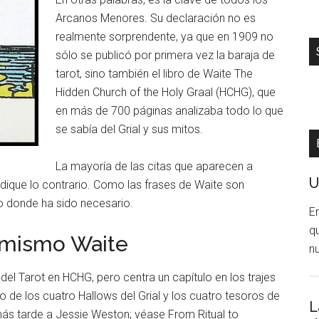
Arcanos Menores. Su declaración no es
realmente sorprendente, ya que en 1909 no
sólo se publicó por primera vez la baraja de
tarot, sino también el libro de Waite The
Hidden Church of the Holy Graal (HCHG), que
en más de 700 páginas analizaba todo lo que
se sabía del Grial y sus mitos.
La mayoría de las citas que aparecen a
U
ndique lo contrario. Como las frases de Waite son
o donde ha sido necesario.
E
q
 mismo Waite
n
l Tarot en HCHG, pero centra un capítulo en los trajes
 de los cuatro Hallows del Grial y los cuatro tesoros de
L
 más tarde a Jessie Weston; véase From Ritual to