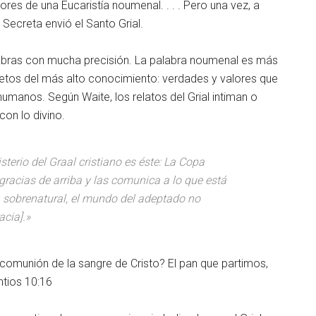
res de una Eucaristía noumenal. . . . Pero una vez, a
 Secreta envió el Santo Grial.
palabras con mucha precisión. La palabra noumenal es más
bjetos del más alto conocimiento: verdades y valores que
umanos. Según Waite, los relatos del Grial intiman o
con lo divino.
sterio del Graal cristiano es éste: La Copa
 gracias de arriba y las comunica a lo que está
ía sobrenatural, el mundo del adeptado no
acia].»
 comunión de la sangre de Cristo? El pan que partimos,
ntios 10:16