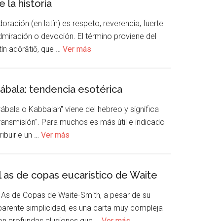
e la historia
oración (en latín) es respeto, reverencia, fuerte
dmiración o devoción. El término proviene del
tín adōrātiō, que …
Ver más
ábala: tendencia esotérica
ábala o Kabbalah" viene del hebreo y significa
transmisión". Para muchos es más útil e indicado
ribuirle un …
Ver más
l as de copas eucarístico de Waite
l As de Copas de Waite-Smith, a pesar de su
parente simplicidad, es una carta muy compleja
on profundas alusiones que …
Ver más