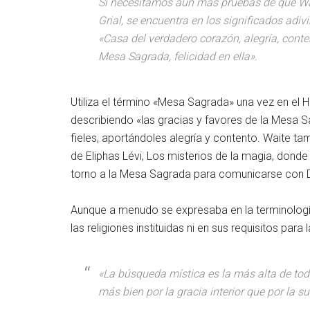
Si necesitamos aún más pruebas de que Wai
Grial, se encuentra en los significados adiv
«Casa del verdadero corazón, alegría, conte
Mesa Sagrada, felicidad en ella».
Utiliza el término «Mesa Sagrada» una vez en el H
describiendo «las gracias y favores de la Mesa Sa
fieles, aportándoles alegría y contento. Waite ta
de Eliphas Lévi, Los misterios de la magia, donde 
torno a la Mesa Sagrada para comunicarse con D
Aunque a menudo se expresaba en la terminología d
las religiones instituidas ni en sus requisitos para
«La búsqueda mística es la más alta de toda
más bien por la gracia interior que por la s