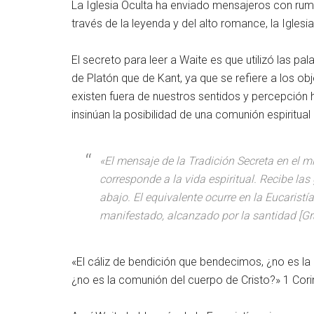
La Iglesia Oculta ha enviado mensajeros con rumo
través de la leyenda y del alto romance, la Iglesia
El secreto para leer a Waite es que utilizó las 
de Platón que de Kant, ya que se refiere a los o
existen fuera de nuestros sentidos y percepción h
insinúan la posibilidad de una comunión espiritual 
«El mensaje de la Tradición Secreta en el mi
corresponde a la vida espiritual. Recibe las
abajo. El equivalente ocurre en la Eucarist
manifestado, alcanzado por la santidad [Gr
«El cáliz de bendición que bendecimos, ¿no es la
¿no es la comunión del cuerpo de Cristo?» 1 Cori