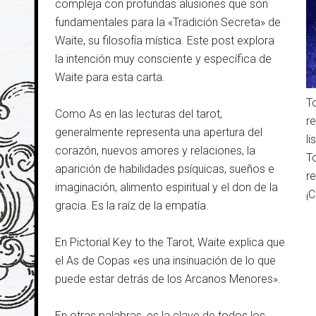
compleja con profundas alusiones que son
fundamentales para la «Tradición Secreta» de
Waite, su filosofía mística. Este post explora
la intención muy consciente y específica de
Waite para esta carta.
T
Como As en las lecturas del tarot,
r
generalmente representa una apertura del
l
corazón, nuevos amores y relaciones, la
T
aparición de habilidades psíquicas, sueños e
r
imaginación, alimento espiritual y el don de la
¡
gracia. Es la raíz de la empatía.
En Pictorial Key to the Tarot, Waite explica que
el As de Copas «es una insinuación de lo que
puede estar detrás de los Arcanos Menores».
En otras palabras, es la clave de todos los