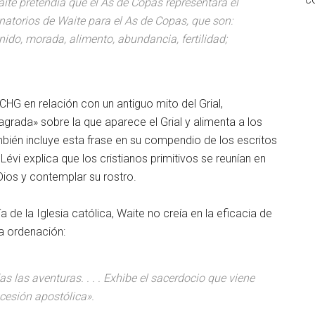
te pretendía que el As de Copas representara el
inatorios de Waite para el As de Copas, que son:
nido, morada, alimento, abundancia, fertilidad;
CHG en relación con un antiguo mito del Grial,
grada» sobre la que aparece el Grial y alimenta a los
mbién incluye esta frase en su compendio de los escritos
Lévi explica que los cristianos primitivos se reunían en
ios y contemplar su rostro.
e la Iglesia católica, Waite no creía en la eficacia de
 la ordenación:
s las aventuras. . . . Exhibe el sacerdocio que viene
ucesión apostólica».