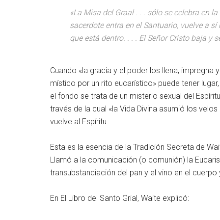
«La Misa del Graal . . . sólo se celebra en l
sacerdote entra en el Santuario, vuelve a s
que está dentro. . . . El Señor Cristo baja y
Cuando «la gracia y el poder los llena, impregna 
místico por un rito eucarístico» puede tener lugar
el fondo se trata de un misterio sexual del Espíri
través de la cual «la Vida Divina asumió los velos 
vuelve al Espíritu.
Esta es la esencia de la Tradición Secreta de Wait
Llamó a la comunicación (o comunión) la Eucaristí
transubstanciación del pan y el vino en el cuerpo 
En El Libro del Santo Grial, Waite explicó: