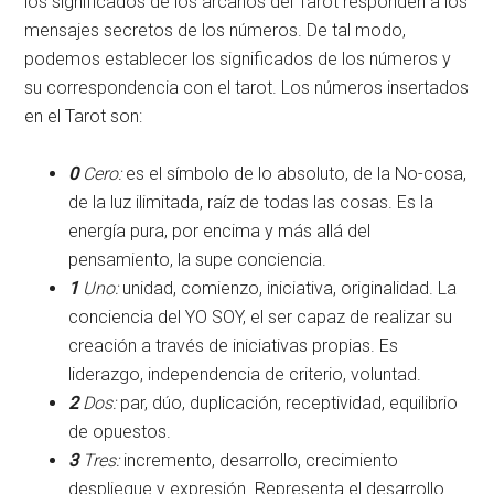
los significados de los arcanos del Tarot responden a los
mensajes secretos de los números. De tal modo,
podemos establecer los significados de los números y
su correspondencia con el tarot. Los números insertados
en el Tarot son:
0
Cero:
es el símbolo de lo absoluto, de la No-cosa,
de la luz ilimitada, raíz de todas las cosas. Es la
energía pura, por encima y más allá del
pensamiento, la supe conciencia.
1
Uno:
unidad, comienzo, iniciativa, originalidad. La
conciencia del YO SOY, el ser capaz de realizar su
creación a través de iniciativas propias. Es
liderazgo, independencia de criterio, voluntad.
2
Dos:
par, dúo, duplicación, receptividad, equilibrio
de opuestos.
3
Tres:
incremento, desarrollo, crecimiento
despliegue y expresión. Representa el desarrollo