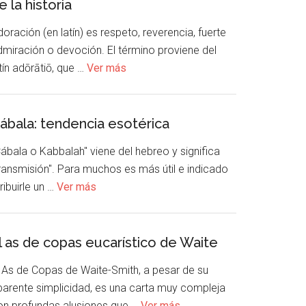
e la historia
oración (en latín) es respeto, reverencia, fuerte
dmiración o devoción. El término proviene del
tín adōrātiō, que …
Ver más
ábala: tendencia esotérica
ábala o Kabbalah" viene del hebreo y significa
transmisión". Para muchos es más útil e indicado
ribuirle un …
Ver más
l as de copas eucarístico de Waite
l As de Copas de Waite-Smith, a pesar de su
parente simplicidad, es una carta muy compleja
on profundas alusiones que …
Ver más