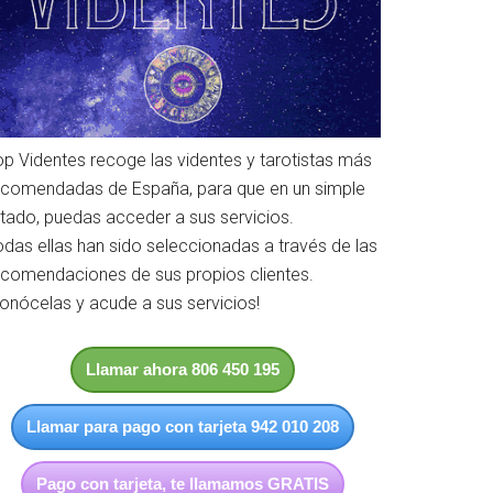
op Videntes recoge las videntes y tarotistas más
ecomendadas de España, para que en un simple
istado, puedas acceder a sus servicios.
odas ellas han sido seleccionadas a través de las
ecomendaciones de sus propios clientes.
Conócelas y acude a sus servicios!
Llamar ahora 806 450 195
Llamar para pago con tarjeta 942 010 208
Pago con tarjeta, te llamamos GRATIS