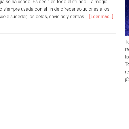
gia se ha usado. Es decir, en todo el mundo. La magia
o siempre usada con el fin de ofrecer soluciones a los
ele suceder, los celos, envidias y demás …
[Leer más...]
T
r
l
T
r
¡