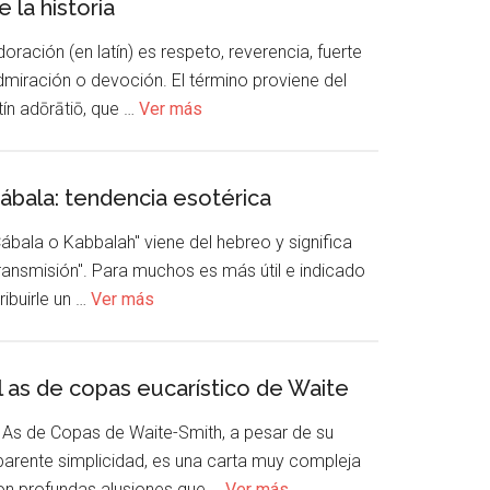
e la historia
oración (en latín) es respeto, reverencia, fuerte
dmiración o devoción. El término proviene del
tín adōrātiō, que …
Ver más
ábala: tendencia esotérica
ábala o Kabbalah" viene del hebreo y significa
transmisión". Para muchos es más útil e indicado
ribuirle un …
Ver más
l as de copas eucarístico de Waite
l As de Copas de Waite-Smith, a pesar de su
parente simplicidad, es una carta muy compleja
on profundas alusiones que …
Ver más