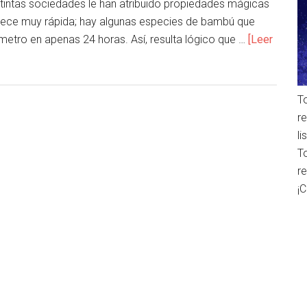
stintas sociedades le han atribuido propiedades mágicas
rece muy rápida; hay algunas especies de bambú que
metro en apenas 24 horas. Así, resulta lógico que …
[Leer
T
r
l
T
r
¡