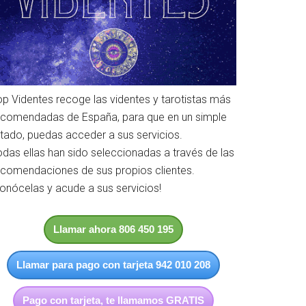
op Videntes recoge las videntes y tarotistas más
ecomendadas de España, para que en un simple
istado, puedas acceder a sus servicios.
odas ellas han sido seleccionadas a través de las
ecomendaciones de sus propios clientes.
Conócelas y acude a sus servicios!
Llamar ahora 806 450 195
Llamar para pago con tarjeta 942 010 208
Pago con tarjeta, te llamamos GRATIS