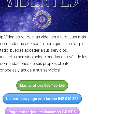
op Videntes recoge las videntes y tarotistas más
ecomendadas de España, para que en un simple
istado, puedas acceder a sus servicios.
odas ellas han sido seleccionadas a través de las
ecomendaciones de sus propios clientes.
Conócelas y acude a sus servicios!
Llamar ahora 806 450 195
Llamar para pago con tarjeta 942 010 208
Pago con tarjeta, te llamamos GRATIS