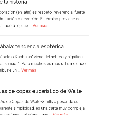
e la historia
oración (en latín) es respeto, reverencia, fuerte
dmiración o devoción. El término proviene del
tín adōrātiō, que …
Ver más
ábala: tendencia esotérica
ábala o Kabbalah" viene del hebreo y significa
transmisión". Para muchos es más útil e indicado
ribuirle un …
Ver más
l as de copas eucarístico de Waite
l As de Copas de Waite-Smith, a pesar de su
parente simplicidad, es una carta muy compleja
on profundas alusiones que …
Ver más