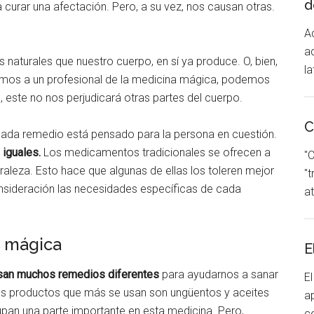
d
 curar una afectación. Pero, a su vez, nos causan otras.
Ad
a
 naturales que nuestro cuerpo, en sí ya produce. O, bien,
la
dimos a un profesional de la medicina mágica, podemos
, este no nos perjudicará otras partes del cuerpo.
C
cada remedio está pensado para la persona en cuestión.
iguales.
Los medicamentos tradicionales se ofrecen a
"C
raleza. Esto hace que algunas de ellas los toleren mejor
"
nsideración las necesidades específicas de cada
at
a mágica
E
usan muchos remedios diferentes
para ayudarnos a sanar
E
os productos que más se usan son ungüentos y aceites
a
upan una parte importante en esta medicina. Pero,
c